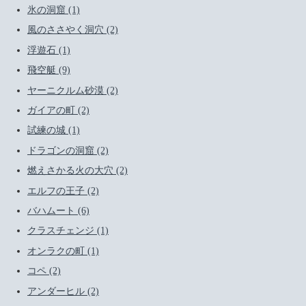
氷の洞窟 (1)
風のささやく洞穴 (2)
浮遊石 (1)
飛空艇 (9)
ヤーニクルム砂漠 (2)
ガイアの町 (2)
試練の城 (1)
ドラゴンの洞窟 (2)
燃えさかる火の大穴 (2)
エルフの王子 (2)
バハムート (6)
クラスチェンジ (1)
オンラクの町 (1)
コペ (2)
アンダーヒル (2)