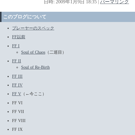
日時: 2009年1月9日 18:35
|
パーマリンク
このブログについて
プレーヤーのスペック
FF以前
FF I
Soul of Chaos
（二巡目）
FF II
Soul of Re-Birth
FF III
FF IV
FF V
（←今ここ）
FF VI
FF VII
FF VIII
FF IX