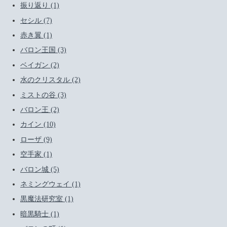
振り返り (1)
セシル (7)
赤き翼 (1)
バロン王国 (3)
ベイガン (2)
水のクリスタル (2)
ミストの谷 (3)
バロン王 (2)
カイン (10)
ローザ (9)
空手家 (1)
バロン城 (5)
ネミングウェイ (1)
黒魔法研究室 (1)
暗黒騎士 (1)