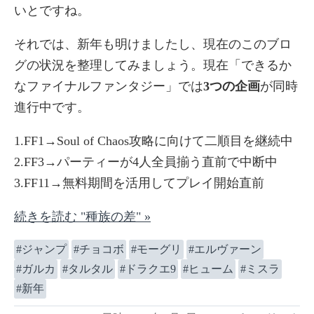
いとですね。
それでは、新年も明けましたし、現在のこのブロ
グの状況を整理してみましょう。現在「できるか
なファイナルファンタジー」では
3つの企画
が同時
進行中です。
1.FF1→Soul of Chaos攻略に向けて二順目を継続中
2.FF3→パーティーが4人全員揃う直前で中断中
3.FF11→無料期間を活用してプレイ開始直前
続きを読む "種族の差" »
ジャンプ
チョコボ
モーグリ
エルヴァーン
ガルカ
タルタル
ドラクエ9
ヒューム
ミスラ
新年