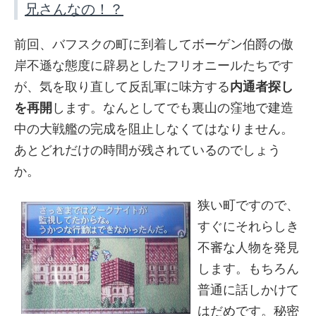
兄さんなの！？
前回、バフスクの町に到着してボーゲン伯爵の傲
岸不遜な態度に辟易としたフリオニールたちです
が、気を取り直して反乱軍に味方する
内通者探し
を再開
します。なんとしてでも裏山の窪地で建造
中の大戦艦の完成を阻止しなくてはなりません。
あとどれだけの時間が残されているのでしょう
か。
狭い町ですので、
すぐにそれらしき
不審な人物を発見
します。もちろん
普通に話しかけて
はだめです。秘密