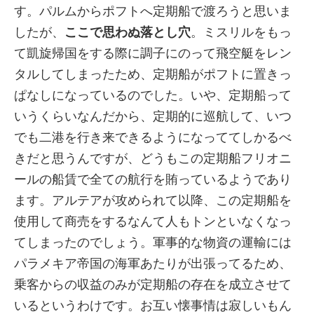
す。パルムからポフトへ定期船で渡ろうと思いま
したが、
ここで思わぬ落とし穴
。ミスリルをもっ
て凱旋帰国をする際に調子にのって飛空艇をレン
タルしてしまったため、定期船がポフトに置きっ
ぱなしになっているのでした。いや、定期船って
いうくらいなんだから、定期的に巡航して、いつ
でも二港を行き来できるようになっててしかるべ
きだと思うんですが、どうもこの定期船フリオニ
ールの船賃で全ての航行を賄っているようであり
ます。アルテアが攻められて以降、この定期船を
使用して商売をするなんて人もトンといなくなっ
てしまったのでしょう。軍事的な物資の運輸には
パラメキア帝国の海軍あたりが出張ってるため、
乗客からの収益のみが定期船の存在を成立させて
いるというわけです。お互い懐事情は寂しいもん