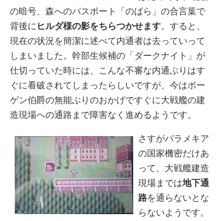
の暗号、森へのパスポート「のばら」の合言葉で
背後に
ヒルダ様の影をちらつかせます
。すると、
現在の状況を簡潔に述べて内通者は去っていって
しまいました。幹部生候補の「ダークナイト」が
仕切っていた時には、こんな不審な内通ぶりはす
ぐに看破されてしまったらしいですが、今はボー
ゲン伯爵の無能ぶりのおかげですぐに大戦艦の建
造現場への通路まで障害なく進めるようです。
さすがパラメキア
の国家機密だけあ
って、大戦艦建造
現場までは
地下通
路
を通らないとな
らないようです。