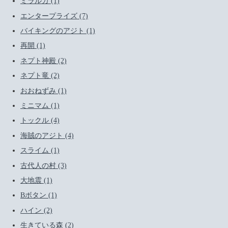
ミラルカ (1)
エンタープライズ (7)
バイキングのアジト (1)
再開 (1)
ネプト神殿 (2)
ネプト竜 (2)
おおねずみ (1)
ミニマム (1)
トックル (4)
海賊のアジト (4)
スライム (1)
古代人の村 (3)
大地震 (1)
Bボタン (1)
ハイン (2)
生きている森 (2)