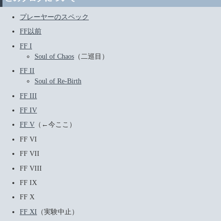
プレーヤーのスペック
FF以前
FF I
Soul of Chaos
（二巡目）
FF II
Soul of Re-Birth
FF III
FF IV
FF V
（←今ここ）
FF VI
FF VII
FF VIII
FF IX
FF X
FF XI
（実験中止）