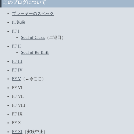
このブログについて
プレーヤーのスペック
FF以前
FF I
Soul of Chaos
（二巡目）
FF II
Soul of Re-Birth
FF III
FF IV
FF V
（←今ここ）
FF VI
FF VII
FF VIII
FF IX
FF X
FF XI
（実験中止）