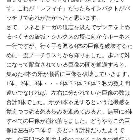
す。これが「レフィ子」だったらインパクトがバ
ッチリで忘れがたかったと思います。
さて、ウネとドーガの遺志を汲んでザンデを止め
るべくその居城・シルクスの塔に向かうルーネス
一行ですが、行く手を遮る4体の巨像を破壊するた
めに一度ノーチラス号から降りました。歩いて対
になって配置されている巨像の間を通過すると、
集めた4本の牙が順番に巨像を破壊していきます。
1体、2体、3体・・・6体？7体？8体？私の数え間
違いでなければ、左右に分かれていた巨像の数は
合計8体でした。牙が4本不足するという危機感を
覚えつつ恐る恐る歩みを進めてみると、無事に8体
すべての巨像が崩れ落ちました。どうやらこの巨
像は左右の二体で一身という計算だったようで
す。仁王門の金剛力士像のごとくこれまで通行者