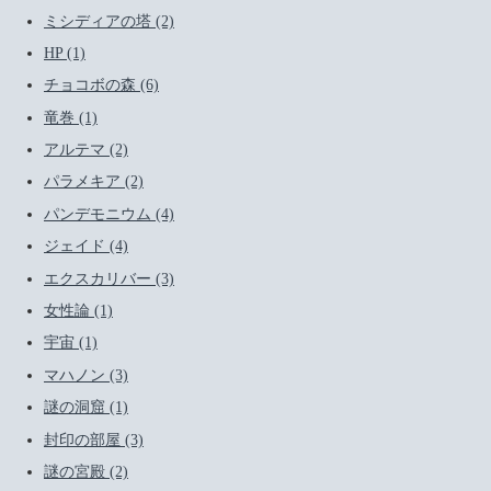
ミシディアの塔 (2)
HP (1)
チョコボの森 (6)
竜巻 (1)
アルテマ (2)
パラメキア (2)
パンデモニウム (4)
ジェイド (4)
エクスカリバー (3)
女性論 (1)
宇宙 (1)
マハノン (3)
謎の洞窟 (1)
封印の部屋 (3)
謎の宮殿 (2)